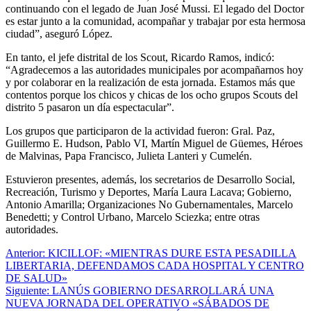
continuando con el legado de Juan José Mussi. El legado del Doctor
es estar junto a la comunidad, acompañar y trabajar por esta hermosa
ciudad”, aseguró López.
En tanto, el jefe distrital de los Scout, Ricardo Ramos, indicó:
“Agradecemos a las autoridades municipales por acompañarnos hoy
y por colaborar en la realización de esta jornada. Estamos más que
contentos porque los chicos y chicas de los ocho grupos Scouts del
distrito 5 pasaron un día espectacular”.
Los grupos que participaron de la actividad fueron: Gral. Paz,
Guillermo E. Hudson, Pablo VI, Martín Miguel de Güemes, Héroes
de Malvinas, Papa Francisco, Julieta Lanteri y Cumelén.
Estuvieron presentes, además, los secretarios de Desarrollo Social,
Recreación, Turismo y Deportes, María Laura Lacava; Gobierno,
Antonio Amarilla; Organizaciones No Gubernamentales, Marcelo
Benedetti; y Control Urbano, Marcelo Sciezka; entre otras
autoridades.
Navegación
Anterior:
KICILLOF: «MIENTRAS DURE ESTA PESADILLA
LIBERTARIA, DEFENDAMOS CADA HOSPITAL Y CENTRO
de
DE SALUD»
entradas
Siguiente:
LANÚS GOBIERNO DESARROLLARÁ UNA
NUEVA JORNADA DEL OPERATIVO «SÁBADOS DE