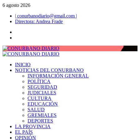
Saltar
6 agosto 2026
al
| conurbanodiario@gmail.com |
contenido
Directora: Andrea Frade
Twitter
Facebook
Menú
primario
INICIO
NOTICIAS DEL CONURBANO
INFORMACIÓN GENERAL
POLÍTICA
SEGURIDAD
JUDICIALES
CULTURA
EDUCACIÓN
SALUD
GREMIALES
DEPORTES
LA PROVINCIA
EL PAÍS
OPINIÓN