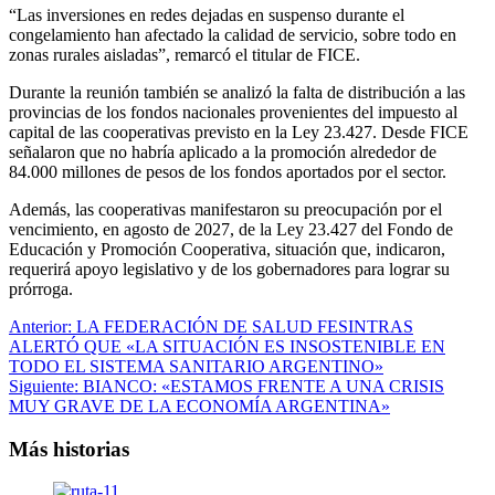
“Las inversiones en redes dejadas en suspenso durante el
congelamiento han afectado la calidad de servicio, sobre todo en
zonas rurales aisladas”, remarcó el titular de FICE.
Durante la reunión también se analizó la falta de distribución a las
provincias de los fondos nacionales provenientes del impuesto al
capital de las cooperativas previsto en la Ley 23.427. Desde FICE
señalaron que no habría aplicado a la promoción alrededor de
84.000 millones de pesos de los fondos aportados por el sector.
Además, las cooperativas manifestaron su preocupación por el
vencimiento, en agosto de 2027, de la Ley 23.427 del Fondo de
Educación y Promoción Cooperativa, situación que, indicaron,
requerirá apoyo legislativo y de los gobernadores para lograr su
prórroga.
Navegación
Anterior:
LA FEDERACIÓN DE SALUD FESINTRAS
ALERTÓ QUE «LA SITUACIÓN ES INSOSTENIBLE EN
de
TODO EL SISTEMA SANITARIO ARGENTINO»
entradas
Siguiente:
BIANCO: «ESTAMOS FRENTE A UNA CRISIS
MUY GRAVE DE LA ECONOMÍA ARGENTINA»
Más historias