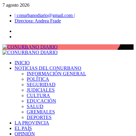
Saltar
7 agosto 2026
al
| conurbanodiario@gmail.com |
contenido
Directora: Andrea Frade
Twitter
Facebook
Menú
primario
INICIO
NOTICIAS DEL CONURBANO
INFORMACIÓN GENERAL
POLÍTICA
SEGURIDAD
JUDICIALES
CULTURA
EDUCACIÓN
SALUD
GREMIALES
DEPORTES
LA PROVINCIA
EL PAÍS
OPINIÓN