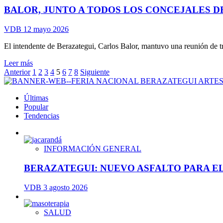
VACUNACIÓN,
BALOR, JUNTO A TODOS LOS CONCEJALES D
PREVENCIÓN
Y
ATENCIÓN
VDB
12 mayo 2026
EN
SANTA
El intendente de Berazategui, Carlos Balor, mantuvo una reunión de trab
ROSA
Leer
Leer más
RURAL
Paginación
más
Anterior
1
2
3
4
5
6
7
8
Siguiente
sobre
de
BALOR,
Últimas
entradas
JUNTO
Popular
A
Tendencias
TODOS
LOS
CONCEJALES
DEL
INFORMACIÓN GENERAL
PJ
LOCAL
BERAZATEGUI: NUEVO ASFALTO PARA E
VDB
3 agosto 2026
SALUD