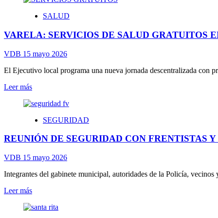
RECUPERARON
SALUD
EN
VARELA
VARELA: SERVICIOS DE SALUD GRATUITOS E
UN
AUTOMÓVIL
ROBADO
VDB
15 mayo 2026
EN
MALVINAS
El Ejecutivo local programa una nueva jornada descentralizada con pre
ARGENTINAS
Leer
Leer más
más
sobre
VARELA:
SEGURIDAD
SERVICIOS
DE
REUNIÓN DE SEGURIDAD CON FRENTISTAS 
SALUD
GRATUITOS
EN
VDB
15 mayo 2026
SAN
NICOLÁS
Integrantes del gabinete municipal, autoridades de la Policía, vecinos 
Leer
Leer más
más
sobre
REUNIÓN