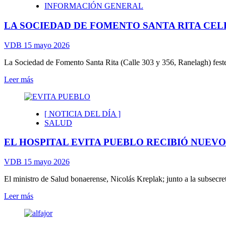
INFORMACIÓN GENERAL
DE
SEGURIDAD
LA SOCIEDAD DE FOMENTO SANTA RITA CELE
CON
FRENTISTAS
Y
VDB
15 mayo 2026
COMERCIANTES
DE
La Sociedad de Fomento Santa Rita (Calle 303 y 356, Ranelagh) feste
INGENIERO
Leer
Leer más
ALLAN
más
sobre
LA
[ NOTICIA DEL DÍA ]
SOCIEDAD
SALUD
DE
FOMENTO
EL HOSPITAL EVITA PUEBLO RECIBIÓ NUEV
SANTA
RITA
CELEBRÓ
VDB
15 mayo 2026
SU
40°
El ministro de Salud bonaerense, Nicolás Kreplak; junto a la subsecret
ANIVERSARIO
Leer
Leer más
más
sobre
EL