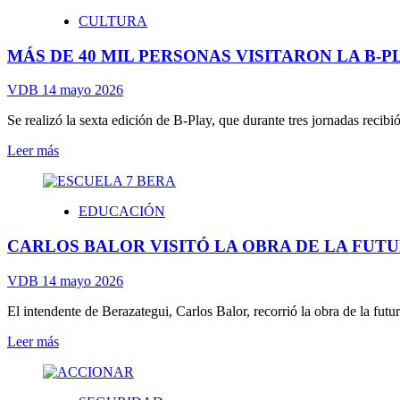
ANDRÉS
CULTURA
WATSON
ANUNCIÓ
MÁS DE 40 MIL PERSONAS VISITARON LA B-
NUEVOS
ASFALTOS
EN
VDB
14 mayo 2026
VILLA
DEL
Se realizó la sexta edición de B-Play, que durante tres jornadas recibi
PLATA
Leer
Leer más
CON
más
RECURSOS
sobre
MUNICIPALES
MÁS
EDUCACIÓN
DE
40
CARLOS BALOR VISITÓ LA OBRA DE LA FUT
MIL
PERSONAS
VISITARON
VDB
14 mayo 2026
LA
B-
El intendente de Berazategui, Carlos Balor, recorrió la obra de la fu
PLAY
Leer
Leer más
EN
más
BERAZATEGUI
sobre
CARLOS