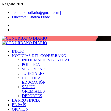
Saltar
6 agosto 2026
al
| conurbanodiario@gmail.com |
contenido
Directora: Andrea Frade
Twitter
Facebook
Menú
primario
INICIO
NOTICIAS DEL CONURBANO
INFORMACIÓN GENERAL
POLÍTICA
SEGURIDAD
JUDICIALES
CULTURA
EDUCACIÓN
SALUD
GREMIALES
DEPORTES
LA PROVINCIA
EL PAÍS
OPINIÓN