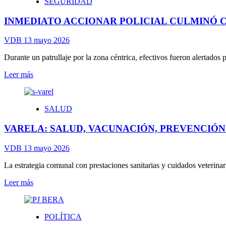
SEGURIDAD
BALOR
VISITÓ
INMEDIATO ACCIONAR POLICIAL CULMINÓ 
LA
OBRA
DE
VDB
13 mayo 2026
LA
FUTURA
Durante un patrullaje por la zona céntrica, efectivos fueron alertados 
ESCUELA
Leer
Leer más
SECUNDARIA
más
TÉCNICA
sobre
N°
INMEDIATO
7
SALUD
ACCIONAR
DE
POLICIAL
BERAZATEGUI
VARELA: SALUD, VACUNACIÓN, PREVENCIÓN
CULMINÓ
CON
UN
VDB
13 mayo 2026
DETENIDO
La estrategia comunal con prestaciones sanitarias y cuidados veterinari
Leer
Leer más
más
sobre
VARELA:
POLÍTICA
SALUD,